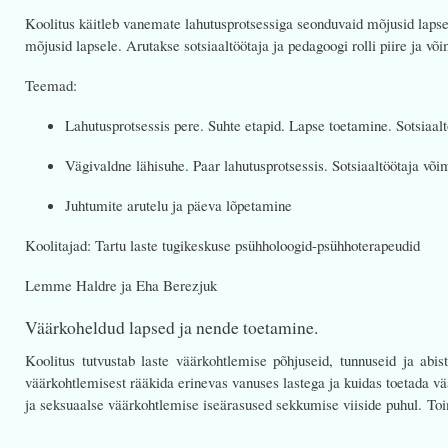
Koolitus käitleb vanemate lahutusprotsessiga seonduvaid mõjusid lapse 
mõjusid lapsele. Arutakse sotsiaaltöötaja ja pedagoogi rolli piire ja võ
Teemad:
Lahutusprotsessis pere. Suhte etapid. Lapse toetamine. Sotsiaal
Vägivaldne lähisuhe. Paar lahutusprotsessis. Sotsiaaltöötaja v
Juhtumite arutelu ja päeva lõpetamine
Koolitajad: Tartu laste tugikeskuse psühholoogid-psühhoterapeudid
Lemme Haldre ja Eha Berezjuk
Väärkoheldud lapsed ja nende toetamine.
Koolitus tutvustab laste väärkohtlemise põhjuseid, tunnuseid ja abi
väärkohtlemisest rääkida erinevas vanuses lastega ja kuidas toetada vää
ja seksuaalse väärkohtlemise iseärasused sekkumise viiside puhul. Toi