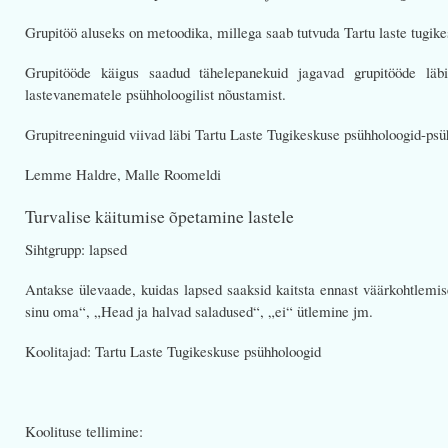
Grupitöö aluseks on metoodika, millega saab tutvuda Tartu laste tugik
Grupitööde käigus saadud tähelepanekuid jagavad grupitööde läbiv
lastevanematele psühholoogilist nõustamist.
Grupitreeninguid viivad läbi Tartu Laste Tugikeskuse psühholoogid-ps
Lemme Haldre, Malle Roomeldi
Turvalise käitumise õpetamine lastele
Sihtgrupp: lapsed
Antakse ülevaade, kuidas lapsed saaksid kaitsta ennast väärkohtlemis
sinu oma“, „Head ja halvad saladused“, „ei“ ütlemine jm.
Koolitajad: Tartu Laste Tugikeskuse psühholoogid
Koolituse tellimine: