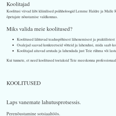
Koolitajad
Koolitusi viivad läbi kliinilised psühholoogid Lemme Haldre ja Malle 
õpetajate nõustamise valdkonnas.
Miks valida meie koolitused?
Koolitused lähtuvad teaduspõhisest lähenemisest ja praktilistes
Osalejad saavad konkreetseid võtteid ja lahendusi, mida saab k
Koolitajad aitavad arutada ja lahendada just Teie rühma või last
Kui tunnete, et need koolitused toetaksid Teie meeskonna professionaa
KOOLITUSED
Laps vanemate lahutusprotsessis.
Perenõustamine sotsiaaltöös.