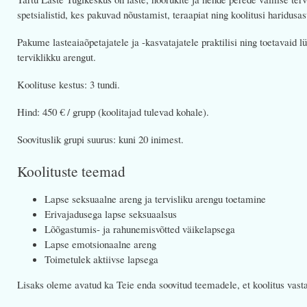
spetsialistid, kes pakuvad nõustamist, teraapiat ning koolitusi haridusa
Pakume lasteaiaõpetajatele ja -kasvatajatele praktilisi ning toetavaid l
terviklikku arengut.
Koolituse kestus: 3 tundi.
Hind: 450 € / grupp (koolitajad tulevad kohale).
Soovituslik grupi suurus: kuni 20 inimest.
Koolituste teemad
Lapse seksuaalne areng ja tervisliku arengu toetamine
Erivajadusega lapse seksuaalsus
Lõõgastumis- ja rahunemisvõtted väikelapsega
Lapse emotsionaalne areng
Toimetulek aktiivse lapsega
Lisaks oleme avatud ka Teie enda soovitud teemadele, et koolitus vasta