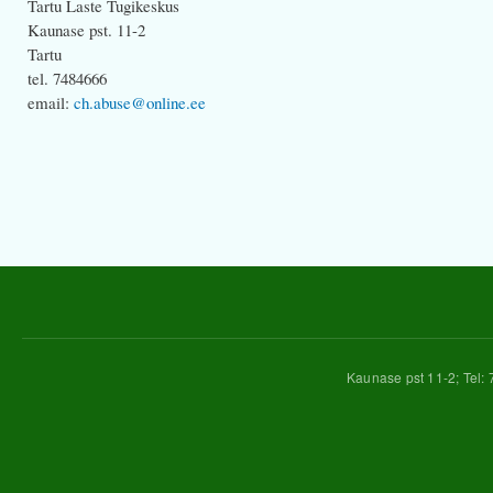
Tartu Laste Tugikeskus
Kaunase pst. 11-2
Tartu
tel. 7484666
email:
ch.abuse@online.ee
Kaunase pst 11-2; Tel: 