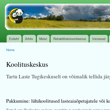
Ski
mai
www.tugikeskus.org.ee
con
Esileht
Arhiiv
Meist
Rehabilitatsiooniteenus
Inimesed
Main menu
Home
You are here
Koolituskeskus
Tartu Laste Tugikeskuselt on võimalik tellida jär
Pakkumine: lühikoolitused lasteaiaõpetajatele või k
Tartu Laste Tugikeskus on laste, noorukite ja nende perede vaimse te