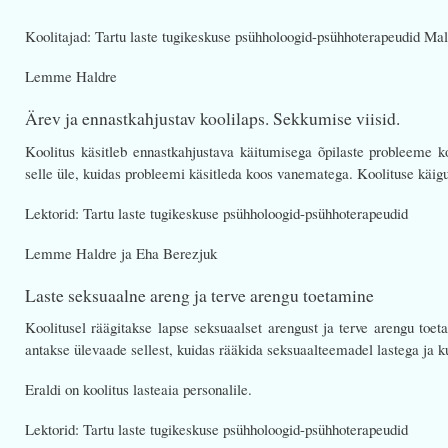
Koolitajad: Tartu laste tugikeskuse psühholoogid-psühhoterapeudid Ma
Lemme Haldre
Ärev ja ennastkahjustav koolilaps. Sekkumise viisid.
Koolitus käsitleb ennastkahjustava käitumisega õpilaste probleeme k
selle üle, kuidas probleemi käsitleda koos vanematega. Koolituse käig
Lektorid: Tartu laste tugikeskuse psühholoogid-psühhoterapeudid
Lemme Haldre ja Eha Berezjuk
Laste seksuaalne areng ja terve arengu toetamine
Koolitusel räägitakse lapse seksuaalset arengust ja terve arengu toet
antakse ülevaade sellest, kuidas rääkida seksuaalteemadel lastega ja 
Eraldi on koolitus lasteaia personalile.
Lektorid: Tartu laste tugikeskuse psühholoogid-psühhoterapeudid