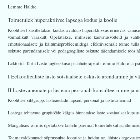
Lemme Haldre
Toimetulek hüperaktiivse lapsega kodus ja koolis
Koolitusel käsitletakse, kuidas avaldub hüperaktiivsus erinevas vanuse
võimalikult varakult. Õpetatakse, milliseid kasvatusvõtteid ja suh
emotsionaalsete ja käitumisprobleemidega efektiivsemalt toime tull
oskuste parendamisele või pedagoogiliste oskuste täiendamisele töös hü
Lektorid: Tartu Laste tugikeskuse psühhoterapeut Lemme Haldre ja p
I Eelkooliealiste laste sotsiaalsete oskuste arendamine ja v
II Lastevanemate ja lasteaia personali konsulteerimine ja 
Koolituse sihtgrupp: lasteaedade lapsed, personal ja lastevanemad
Lastega tehtavate grupitööde käigus hinnatakse laste sotsiaalset küpsus
Mängulises vormis õpetatakse lastele paremat toimetulekut suhtlemises
Teemavaldkonnad: sõprussuhte loomine ja hoidmine, ühistes tegevustes