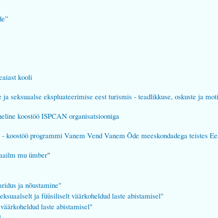
de”
eaiast kooli
ja seksuaalse ekspluateerimise eest turismis - teadlikkuse, oskuste ja mot
aheline koostöö ISPCAN organisatsiooniga
e" - koostöö programmi Vanem Vend Vanem Õde meeskondadega teistes Ees
maailm mu ümber
"
aridus ja nõustamine"
ksuaalselt ja füüsiliselt väärkoheldud laste abistamisel"
 väärkoheldud laste abistamisel"
ol