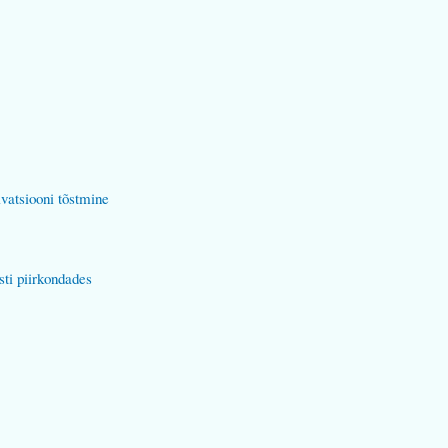
ivatsiooni tõstmine
ti piirkondades