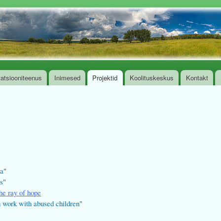
Skip to
main
ee
content
tatsiooniteenus
Inimesed
Projektid
Koolituskeskus
Kontakt
ga
"
s
"
he ray of hope
n work with abused children
"