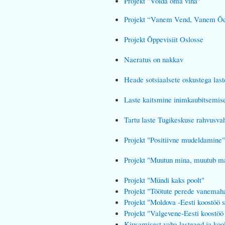
Projekt "Võida oma viha
"
Projekt “Vanem Vend, Vanem Õ
Projekt Õppevisiit Oslosse
Naeratus on nakkav
Heade sotsiaalsete oskustega last
Laste kaitsmine inimkaubitsemise 
Tartu laste Tugikeskuse rahvusv
Projekt "Positiivne mudeldamin
Projekt "Muutun mina, muutub 
Projekt "Mündi kaks poolt"
Projekt "Töötute perede vanemah
Projekt "Moldova -Eesti koostöö se
Projekt "Valgevene-Eesti koostöö
Kiusamisest vaba lasteaed ja ko