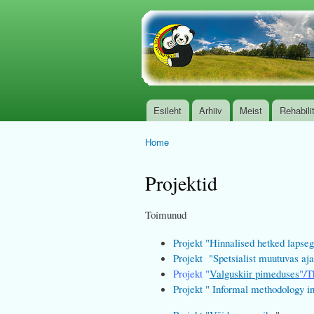
www.tugikeskus.org.
Esileht
Arhiiv
Meist
Rehabili
Main menu
Home
You are here
Projektid
Toimunud
Projekt "Hinnalised hetked lapse
Projekt
"Spetsialist muutuvas aja
Projekt
"
Valguskiir pimeduses
"/T
Projekt " Informal methodology i